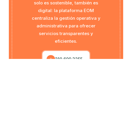
solo es sostenible, también es
digital: la plataforma EOM
centraliza la gestión operativa y
administrativa para ofrecer
servicios transparentes y
eficientes.
310 609 3255
¡Llegamos a lugares donde otros no llegan!